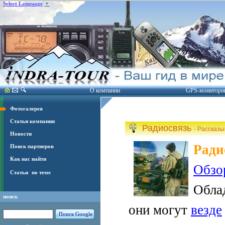
Select Language
▼
О компании
GPS-монитори
Фотогалерея
Статьи компании
Радиосвязь
- Рассказ
Новости
Ради
Поиск партнеров
Как нас найти
Обзо
Статьи
по теме
Обла
поиск
они могут
везде