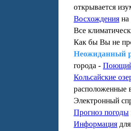
открывается изу
Восхождения
на
Все климатичес
Как бы Вы не пр
Неожиданный 
города -
Поющий
Кольсайские озе
расположенные 
Электронный сп
Прогноз погоды
Информация
дл