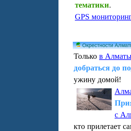
тематики
.
GPS мониторин
Окрестности Алма
Только
в Алмат
добраться до п
ужину домой!
Алм
При
с Ал
кто прилетает с