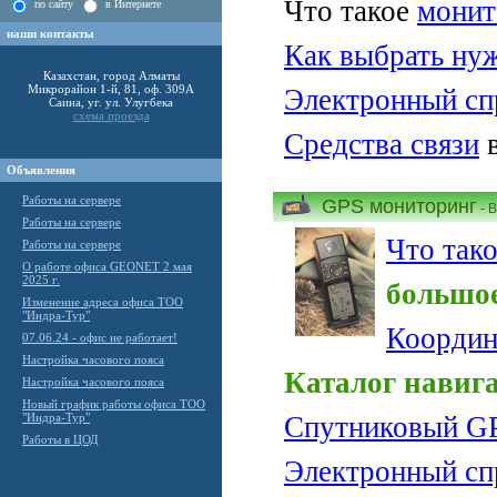
Что такое
монит
по сайту
в Интернете
наши контакты
Как выбрать нуж
Казахстан, город Алматы
Микрорайон 1-й, 81, оф. 309А
Электронный сп
Саина, уг. ул. Улугбека
схема проезда
Средства связи
в
Объявления
Работы на сервере
GPS мониторинг
- 
Работы на сервере
Что так
Работы на сервере
О работе офиса GEONET 2 мая
2025 г.
большое
Изменение адреса офиса ТОО
"Индра-Тур"
Координ
07.06.24 - офис не работает!
Настройка часового пояса
Каталог навиг
Настройка часового пояса
Новый график работы офиса ТОО
"Индра-Тур"
Спутниковый G
Работы в ЦОД
Электронный сп