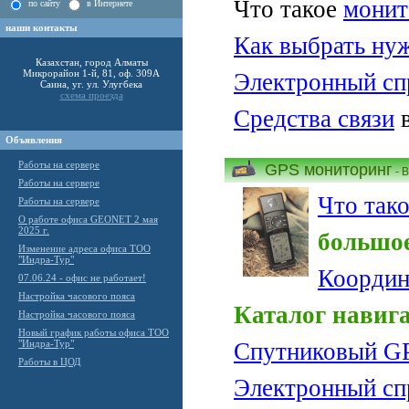
Что такое
монит
по сайту
в Интернете
наши контакты
Как выбрать нуж
Казахстан, город Алматы
Микрорайон 1-й, 81, оф. 309А
Электронный сп
Саина, уг. ул. Улугбека
схема проезда
Средства связи
в
Объявления
Работы на сервере
GPS мониторинг
- 
Работы на сервере
Что так
Работы на сервере
О работе офиса GEONET 2 мая
2025 г.
большое
Изменение адреса офиса ТОО
"Индра-Тур"
Координ
07.06.24 - офис не работает!
Настройка часового пояса
Каталог навиг
Настройка часового пояса
Новый график работы офиса ТОО
"Индра-Тур"
Спутниковый G
Работы в ЦОД
Электронный сп