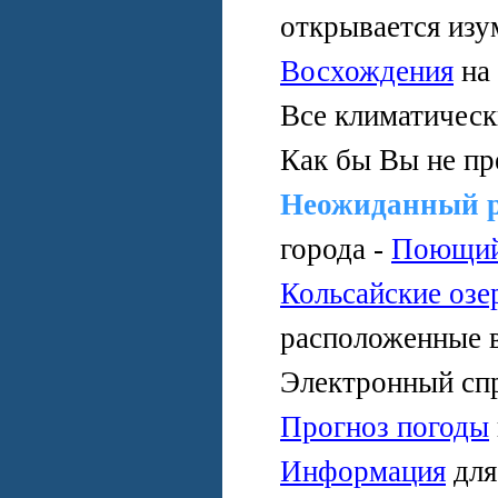
открывается изу
Восхождения
на
Все климатичес
Как бы Вы не пр
Неожиданный 
города -
Поющий
Кольсайские озе
расположенные 
Электронный сп
Прогноз погоды
Информация
дл