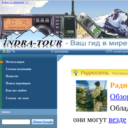
Select Language
▼
О компании
GPS-монитори
Фотогалерея
Статьи компании
Радиосвязь
- Рассказ
Новости
Ради
Поиск партнеров
Как нас найти
Обзо
Статьи
по теме
Обла
поиск
они могут
везде