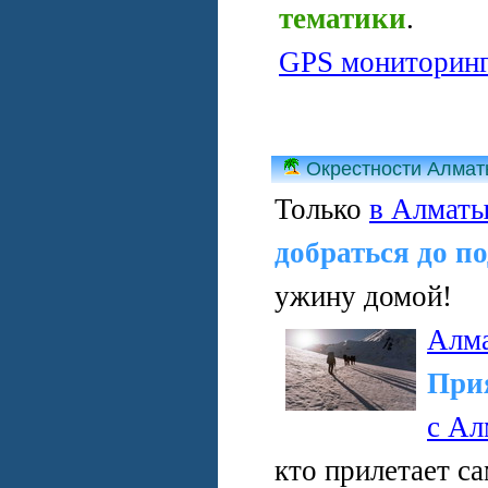
тематики
.
GPS мониторин
Окрестности Алма
Только
в Алмат
добраться до п
ужину домой!
Алм
При
с Ал
кто прилетает с