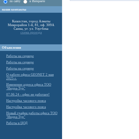
по сайту
в Интернете
наши контакты
Казахстан, город Алматы
Микрорайон 1-й, 81, оф. 309А
Саина, уг. ул. Улугбека
схема проезда
Объявления
Работы на сервере
Работы на сервере
Работы на сервере
О работе офиса GEONET 2 мая
2025 г.
Изменение адреса офиса ТОО
"Индра-Тур"
07.06.24 - офис не работает!
Настройка часового пояса
Настройка часового пояса
Новый график работы офиса ТОО
"Индра-Тур"
Работы в ЦОД