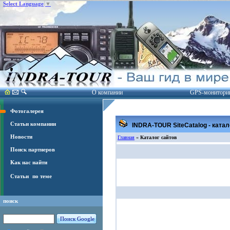
Select Language
▼
О компании
GPS-монитори
Фотогалерея
Статьи компании
INDRA-TOUR SiteCatalog - катал
Новости
Главная
«
Каталог сайтов
Поиск партнеров
Как нас найти
Статьи
по теме
поиск