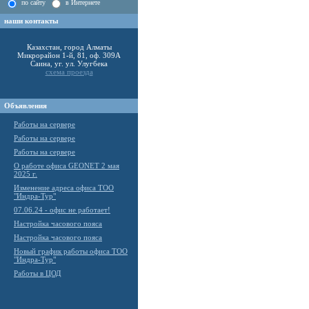
по сайту
в Интернете
наши контакты
Казахстан, город Алматы
Микрорайон 1-й, 81, оф. 309А
Саина, уг. ул. Улугбека
схема проезда
Объявления
Работы на сервере
Работы на сервере
Работы на сервере
О работе офиса GEONET 2 мая
2025 г.
Изменение адреса офиса ТОО
"Индра-Тур"
07.06.24 - офис не работает!
Настройка часового пояса
Настройка часового пояса
Новый график работы офиса ТОО
"Индра-Тур"
Работы в ЦОД