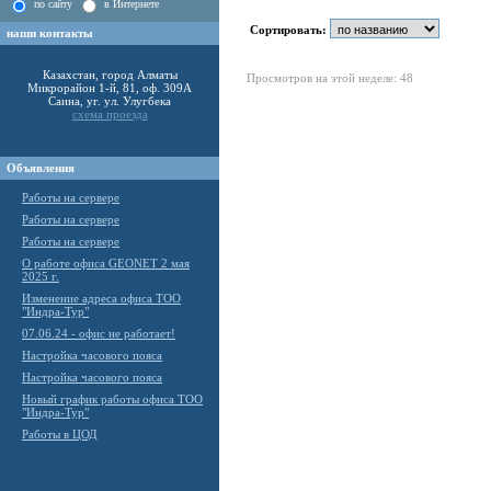
по сайту
в Интернете
Сортировать:
наши контакты
Казахстан, город Алматы
Просмотров на этой неделе: 48
Микрорайон 1-й, 81, оф. 309А
Саина, уг. ул. Улугбека
схема проезда
Объявления
Работы на сервере
Работы на сервере
Работы на сервере
О работе офиса GEONET 2 мая
2025 г.
Изменение адреса офиса ТОО
"Индра-Тур"
07.06.24 - офис не работает!
Настройка часового пояса
Настройка часового пояса
Новый график работы офиса ТОО
"Индра-Тур"
Работы в ЦОД