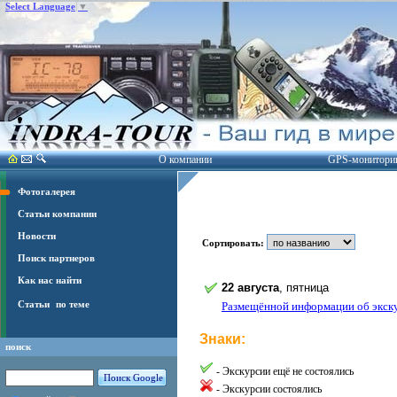
Select Language
▼
О компании
GPS-монитори
Фотогалерея
Статьи компании
Новости
Сортировать:
Поиск партнеров
Как нас найти
22 августа
, пятница
Статьи
по теме
Размещённой информации об экскур
Знаки:
поиск
- Экскурсии ещё не состоялись
- Экскурсии состоялись