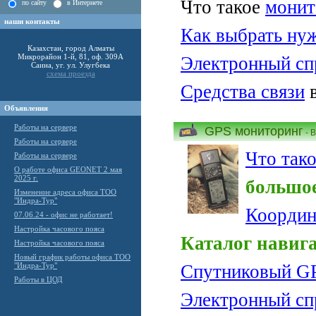
Что такое
монит
по сайту
в Интернете
наши контакты
Как выбрать нуж
Казахстан, город Алматы
Микрорайон 1-й, 81, оф. 309А
Электронный сп
Саина, уг. ул. Улугбека
схема проезда
Средства связи
в
Объявления
Работы на сервере
GPS мониторинг
- 
Работы на сервере
Что так
Работы на сервере
О работе офиса GEONET 2 мая
2025 г.
большое
Изменение адреса офиса ТОО
"Индра-Тур"
Координ
07.06.24 - офис не работает!
Настройка часового пояса
Каталог навиг
Настройка часового пояса
Новый график работы офиса ТОО
"Индра-Тур"
Спутниковый G
Работы в ЦОД
Электронный сп