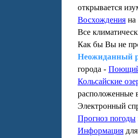
открывается изу
Восхождения
на
Все климатичес
Как бы Вы не пр
Неожиданный 
города -
Поющий
Кольсайские озе
расположенные 
Электронный сп
Прогноз погоды
Информация
дл