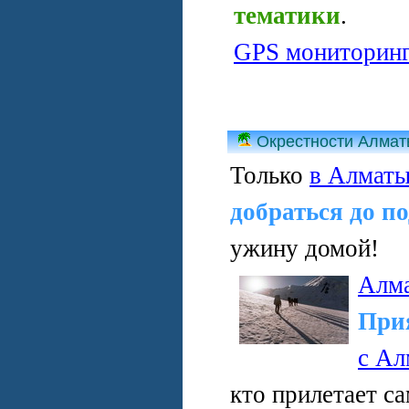
тематики
.
GPS мониторин
Окрестности Алма
Только
в Алмат
добраться до п
ужину домой!
Алм
При
с Ал
кто прилетает с