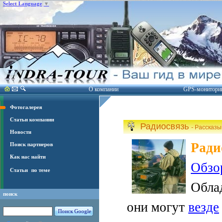
Select Language
▼
О компании
GPS-монитори
Фотогалерея
Статьи компании
Радиосвязь
- Рассказ
Новости
Ради
Поиск партнеров
Как нас найти
Обзо
Статьи
по теме
Обла
поиск
они могут
везде