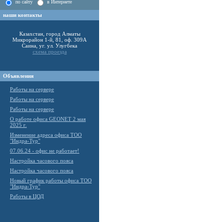
по сайту
в Интернете
наши контакты
Казахстан, город Алматы
Микрорайон 1-й, 81, оф. 309А
Саина, уг. ул. Улугбека
схема проезда
Объявления
Работы на сервере
Работы на сервере
Работы на сервере
О работе офиса GEONET 2 мая
2025 г.
Изменение адреса офиса ТОО
"Индра-Тур"
07.06.24 - офис не работает!
Настройка часового пояса
Настройка часового пояса
Новый график работы офиса ТОО
"Индра-Тур"
Работы в ЦОД