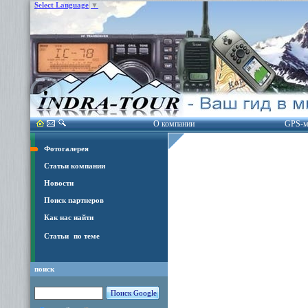
Select Language
▼
О компании
GPS-м
Фотогалерея
Статьи компании
Новости
Поиск партнеров
Как нас найти
Статьи
по теме
поиск