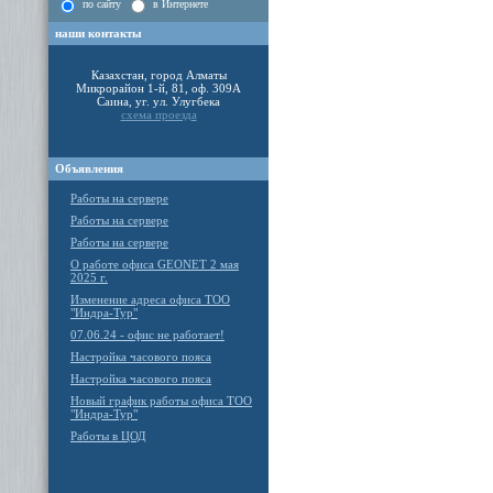
по сайту
в Интернете
наши контакты
Казахстан, город Алматы
Микрорайон 1-й, 81, оф. 309А
Саина, уг. ул. Улугбека
схема проезда
Объявления
Работы на сервере
Работы на сервере
Работы на сервере
О работе офиса GEONET 2 мая
2025 г.
Изменение адреса офиса ТОО
"Индра-Тур"
07.06.24 - офис не работает!
Настройка часового пояса
Настройка часового пояса
Новый график работы офиса ТОО
"Индра-Тур"
Работы в ЦОД