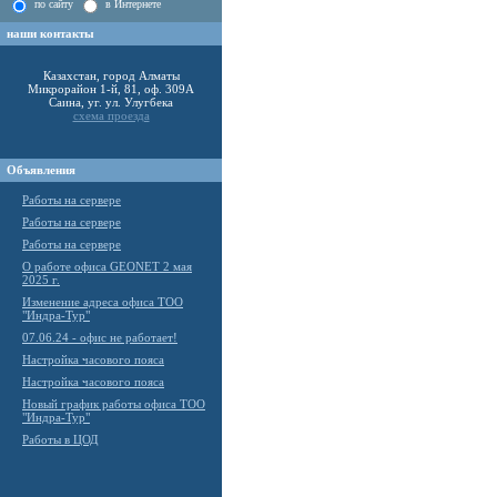
по сайту
в Интернете
наши контакты
Казахстан, город Алматы
Микрорайон 1-й, 81, оф. 309А
Саина, уг. ул. Улугбека
схема проезда
Объявления
Работы на сервере
Работы на сервере
Работы на сервере
О работе офиса GEONET 2 мая
2025 г.
Изменение адреса офиса ТОО
"Индра-Тур"
07.06.24 - офис не работает!
Настройка часового пояса
Настройка часового пояса
Новый график работы офиса ТОО
"Индра-Тур"
Работы в ЦОД